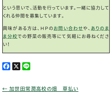
という思いで、活動を行っています。一緒に協力して
くれる仲間を募集しています。
興味がある方は、ＨＰの
お問い合わせ
や、
ありのま
ま分校
での野菜の販売等にて気軽にお尋ねくださ
い！
F
X
Li
a
n
c
e
e
←
加世田常潤高校の畑 草払い
b
o