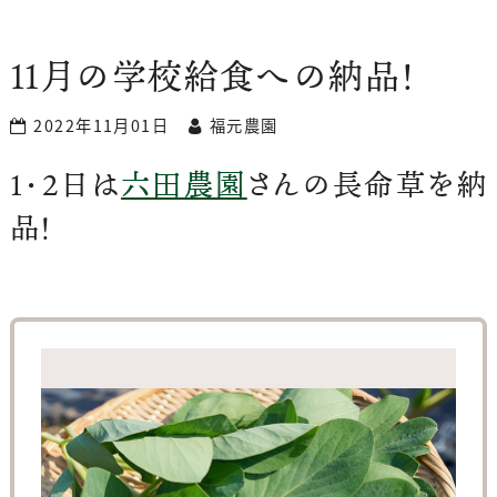
１1月の学校給食への納品！
2022年11月01日
福元農園
1・2日は
六田農園
さんの長命草を納
品！