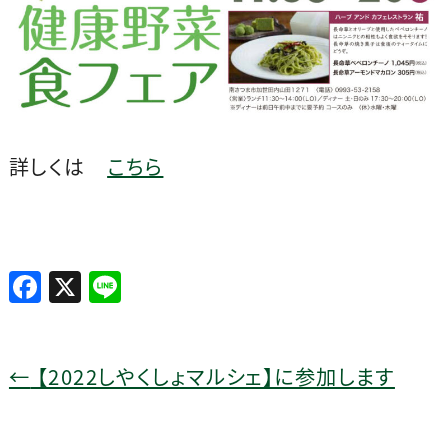
詳しくは
こちら
F
X
Li
a
n
c
e
e
←
【2022しやくしょマルシェ】に参加します
b
o