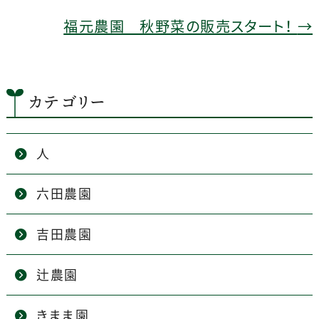
o
福元農園 秋野菜の販売スタート！
→
k
カテゴリー
人
六田農園
吉田農園
辻農園
きまま園