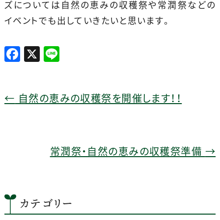
ズについては自然の恵みの収穫祭や常潤祭などの
イベントでも出していきたいと思います。
F
X
Li
a
n
c
e
e
←
自然の恵みの収穫祭を開催します！！
b
o
o
常潤祭・自然の恵みの収穫祭準備
→
k
カテゴリー