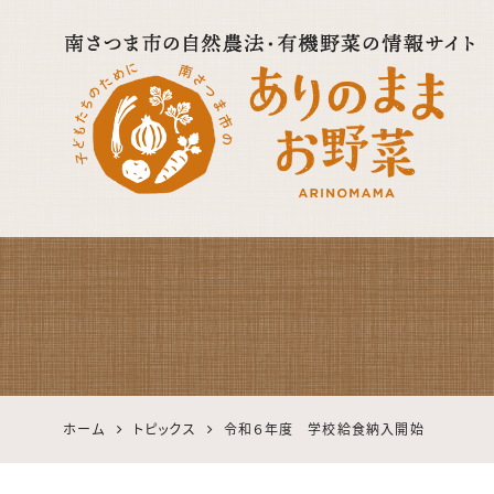
自然農法・オーガニック
南さつま公式サイト｜
鹿児島の有機・無農薬
野菜
ホーム
トピックス
令和６年度 学校給食納入開始