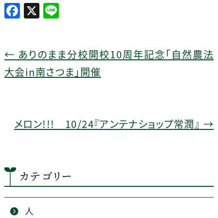
F
X
Li
a
n
c
e
e
←
ありのまま分校開校10周年記念「自然農法
b
大会in南さつま」開催
o
o
k
メロン!!! 10/24『アンテナショップ常潤』
→
カテゴリー
人