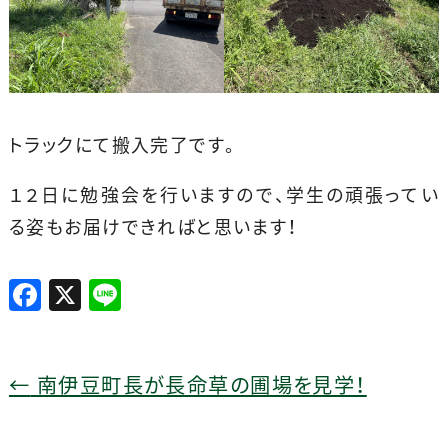
トラックにて搬入完了です。
１２日に勉強会を行いますので、学生の頑張ってい
る姿もお届けできればと思います！
F
X
Li
a
n
c
e
e
←
南伊豆町長が長命草の圃場を見学！
b