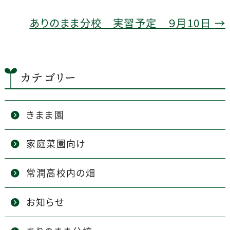
o
o
ありのまま分校 実習予定 ９月10日
→
k
カテゴリー
きまま園
家庭菜園向け
常潤高校内の畑
お知らせ