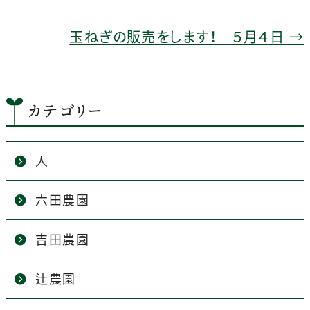
o
k
玉ねぎの販売をします！ ５月４日
→
カテゴリー
人
六田農園
吉田農園
辻農園