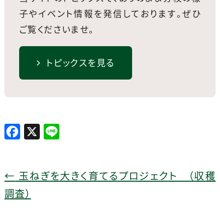
子やイベント情報を発信しております。
ぜひ
ご覧くださいませ。
トピックスを見る
F
X
Li
a
n
c
e
e
←
玉ねぎを大きく育てるプロジェクト （収穫
b
調査）
o