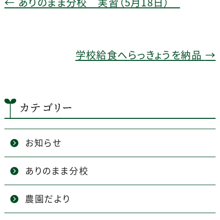
e
←
ありのまま分校 実習（5月18日）
b
o
o
学校給食へらっきょうを納品
→
k
カテゴリー
お知らせ
ありのまま分校
農園だより