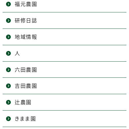
福元農園
研修日誌
地域情報
人
六田農園
吉田農園
辻農園
きまま園