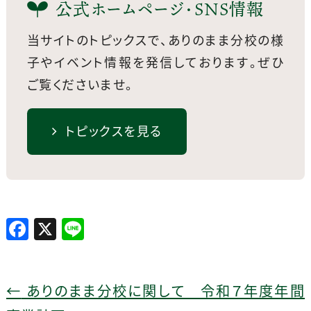
公式ホームページ・SNS情報
当サイトのトピックスで、ありのまま分校の様
子やイベント情報を発信しております。
ぜひ
ご覧くださいませ。
トピックスを見る
F
X
Li
a
n
c
e
e
←
ありのまま分校に関して 令和７年度年間