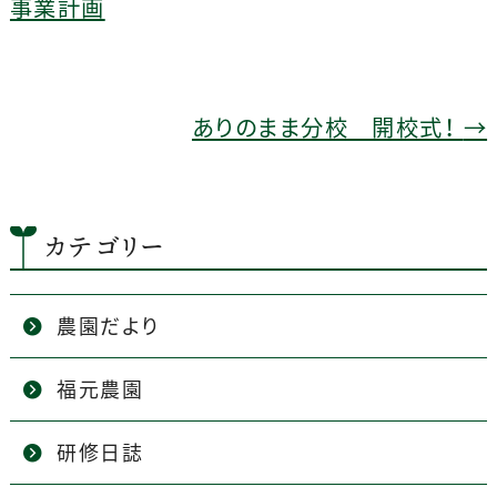
b
事業計画
o
o
k
ありのまま分校 開校式！
→
カテゴリー
農園だより
福元農園
研修日誌