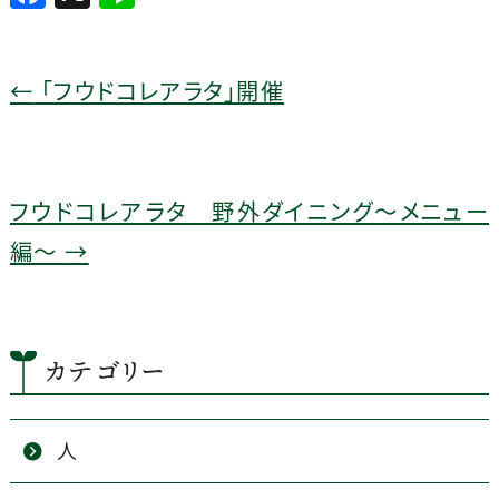
a
n
c
e
e
←
「フウドコレアラタ」開催
b
o
o
フウドコレアラタ 野外ダイニング～メニュー
k
編～
→
カテゴリー
人