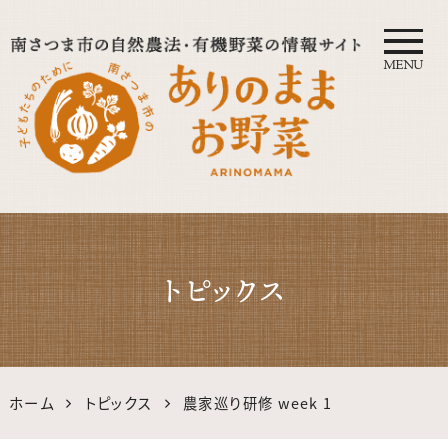
MENU
自然農法・オーガニック南さつ
ま公式サイト｜鹿児島の有機・
トピックス
無農薬野菜
ホーム
トピックス
農家巡り研修 week 1