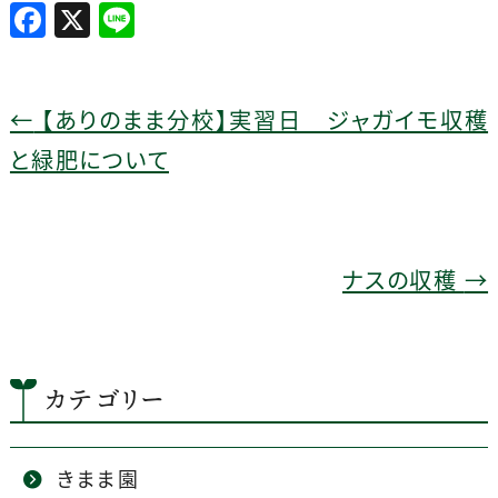
F
X
Li
a
n
c
e
e
←
【ありのまま分校】実習日 ジャガイモ収穫
b
と緑肥について
o
o
k
ナスの収穫
→
カテゴリー
きまま園