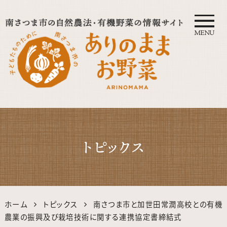
MENU
自然農法・オーガニック南さつ
ま公式サイト｜鹿児島の有機・
トピックス
無農薬野菜
ホーム
トピックス
南さつま市と加世田常潤高校との有機
農業の振興及び栽培技術に関する連携協定書締結式